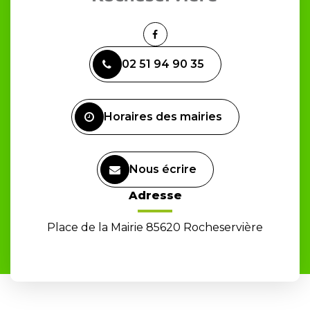
Lien
vers
02 51 94 90 35
le
compte
Facebook
Horaires des mairies
Nous écrire
Adresse
Place de la Mairie 85620 Rocheservière