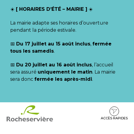
Gestion des traceurs
☀️
[ HORAIRES D’ÉTÉ – MAIRIE ]
☀️
La mairie adapte ses horaires d’ouverture
pendant la période estivale.
📅
Du 17 juillet au 15 août inclus
,
fermée
tous les samedis
.
📅
Du 20 juillet au 16 août inclus
, l’accueil
sera assuré
uniquement le matin
. La mairie
sera donc
fermée les après-midi
.
Aller
Aller
Aller
à
au
au
la
contenu
pied
ACCÈS RAPIDES
navigation
de
page