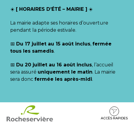
Gestion des traceurs
☀️
[ HORAIRES D’ÉTÉ – MAIRIE ]
☀️
La mairie adapte ses horaires d’ouverture
pendant la période estivale.
📅
Du 17 juillet au 15 août inclus
,
fermée
tous les samedis
.
📅
Du 20 juillet au 16 août inclus
, l’accueil
sera assuré
uniquement le matin
. La mairie
sera donc
fermée les après-midi
.
Aller
Aller
Aller
à
au
au
la
contenu
pied
ACCÈS RAPIDES
navigation
de
page