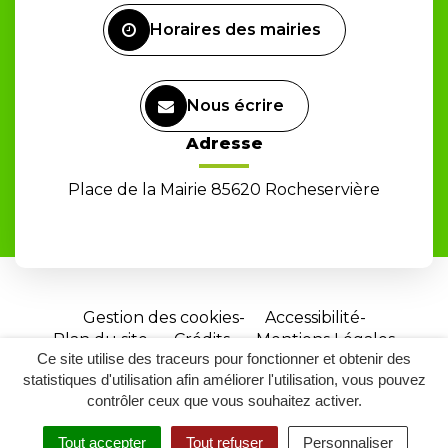
Horaires des mairies
Nous écrire
Adresse
Place de la Mairie 85620 Rocheservière
Gestion des cookies
Accessibilité
Plan du site
Crédits
Mentions Légales
Ce site utilise des traceurs pour fonctionner et obtenir des
Site
statistiques d'utilisation afin améliorer l'utilisation, vous pouvez
réalisé
contrôler ceux que vous souhaitez activer.
par
Tout accepter
Tout refuser
Personnaliser
Inovagora
MENU