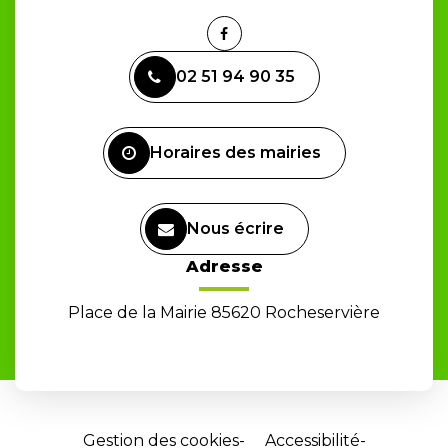
Lien
vers
02 51 94 90 35
le
compte
Facebook
Horaires des mairies
Nous écrire
Adresse
Place de la Mairie 85620 Rocheservière
Gestion des cookies
Accessibilité