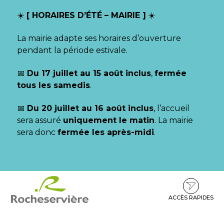
Gestion des traceurs
☀️
[ HORAIRES D’ÉTÉ – MAIRIE ]
☀️
La mairie adapte ses horaires d’ouverture
pendant la période estivale.
📅
Du 17 juillet au 15 août inclus
,
fermée
tous les samedis
.
📅
Du 20 juillet au 16 août inclus
, l’accueil
sera assuré
uniquement le matin
. La mairie
sera donc
fermée les après-midi
.
Aller
Aller
Aller
à
au
au
la
contenu
pied
ACCÈS RAPIDES
navigation
de
page