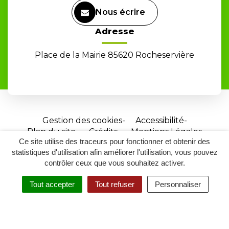
Nous écrire
Adresse
Place de la Mairie 85620 Rocheservière
Gestion des cookies
Accessibilité
Plan du site
Crédits
Mentions Légales
Ce site utilise des traceurs pour fonctionner et obtenir des
Site
statistiques d'utilisation afin améliorer l'utilisation, vous pouvez
réalisé
contrôler ceux que vous souhaitez activer.
par
Tout accepter
Tout refuser
Personnaliser
Inovagora
MENU
RECHERCHER
ACCESSIBILITÉ
(ouverture
dans
un