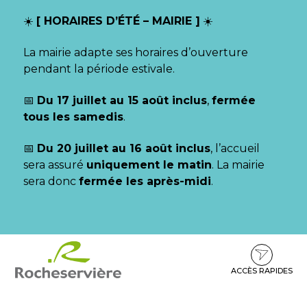
Gestion des traceurs
☀️
[ HORAIRES D’ÉTÉ – MAIRIE ]
☀️
La mairie adapte ses horaires d’ouverture
pendant la période estivale.
📅
Du 17 juillet au 15 août inclus
,
fermée
tous les samedis
.
📅
Du 20 juillet au 16 août inclus
, l’accueil
sera assuré
uniquement le matin
. La mairie
sera donc
fermée les après-midi
.
Aller
Aller
Aller
à
au
au
la
contenu
pied
ACCÈS RAPIDES
navigation
de
page