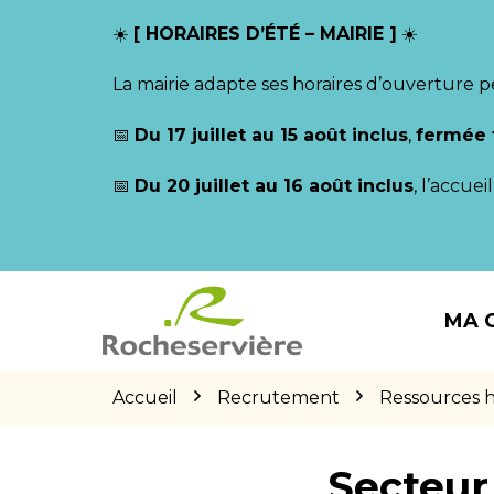
Gestion des traceurs
☀️
[ HORAIRES D’ÉTÉ – MAIRIE ]
☀️
La mairie adapte ses horaires d’ouverture p
📅
Du 17 juillet au 15 août inclus
,
fermée 
📅
Du 20 juillet au 16 août inclus
, l’accue
Aller
Aller
Aller
à
au
au
MA 
la
contenu
pied
navigation
de
page
Accueil
Recrutement
Ressources 
Secteur 