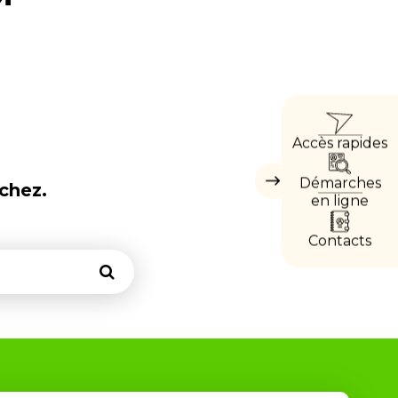
ACCÈ
Accès rapides
DIRE
Démarches
chez.
Masquer
les
en ligne
accès
directs
Contacts
Rechercher