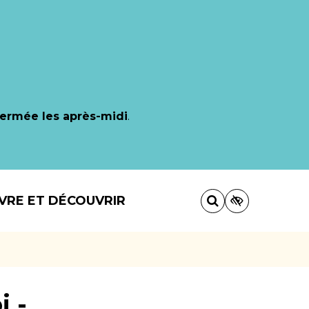
fermée les après-midi
.
IVRE ET DÉCOUVRIR
 -