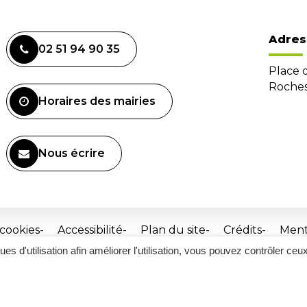
Adres
02 51 94 90 35
Place 
Roches
Horaires des mairies
Nous écrire
 cookies
Accessibilité
Plan du site
Crédits
Ment
ques d'utilisation afin améliorer l'utilisation, vous pouvez contrôler ceu
Site
réalisé
par