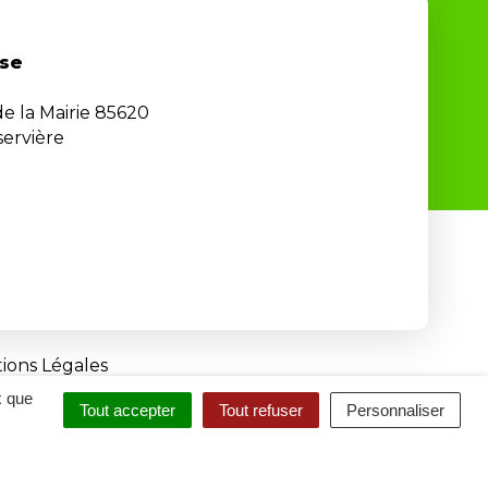
se
de la Mairie 85620
ervière
ions Légales
x que
Tout accepter
Tout refuser
Personnaliser