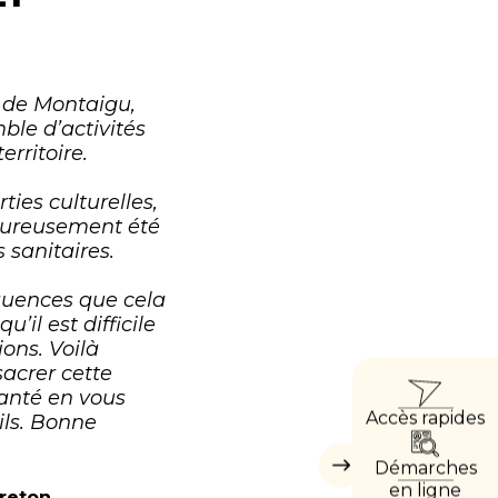
s de Montaigu,
ble d’activités
erritoire.
ties culturelles,
heureusement été
 sanitaires.
uences que cela
il est difficile
ons. Voilà
ACCÈ
acrer cette
santé en vous
Accès rapides
ils. Bonne
DIRE
Démarches
Masquer
les
en ligne
Breton