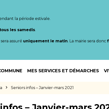
endant la période estivale.
tous les samedis
.
il sera assuré
uniquement le matin
. La mairie sera donc
COMMUNE
MES SERVICES ET DÉMARCHES
V
da
Seniors infos – Janvier-mars 2021
infos – Janvier-mars 20