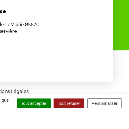
se
de la Mairie 85620
ervière
ions Légales
x que
Tout accepter
Tout refuser
Personnaliser