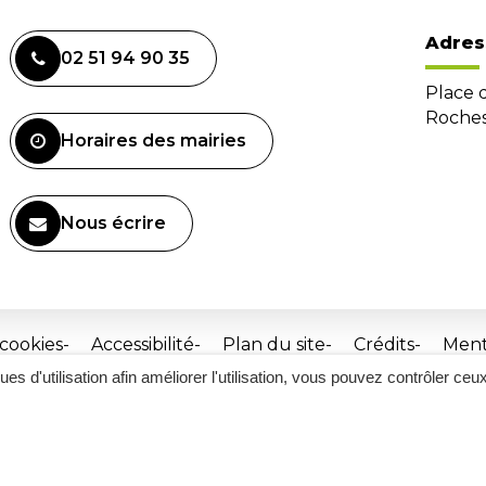
Adres
02 51 94 90 35
Place 
Roches
Horaires des mairies
Nous écrire
 cookies
Accessibilité
Plan du site
Crédits
Ment
ques d'utilisation afin améliorer l'utilisation, vous pouvez contrôler ceu
Site
réalisé
par
Inovagora