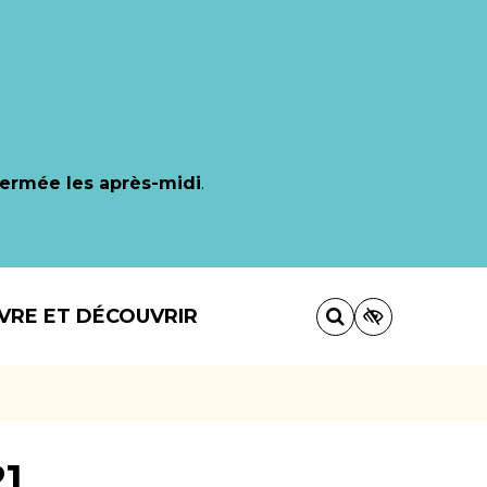
fermée les après-midi
.
IVRE ET DÉCOUVRIR
21