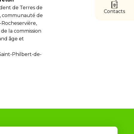
accès
directs
ident de Terres de
Contacts
, communauté de
-Rocheservière,
 de la commission
and âge et
Saint-Philbert-de-