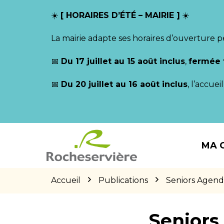
Gestion des traceurs
☀️
[ HORAIRES D’ÉTÉ – MAIRIE ]
☀️
La mairie adapte ses horaires d’ouverture p
📅
Du 17 juillet au 15 août inclus
,
fermée 
📅
Du 20 juillet au 16 août inclus
, l’accue
Aller
Aller
Aller
à
au
au
MA 
la
contenu
pied
navigation
de
page
Accueil
Publications
Seniors Agen
Seniors 