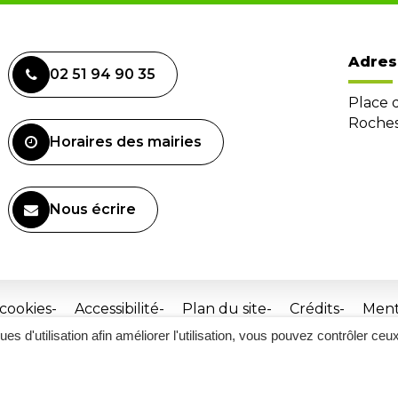
Adres
02 51 94 90 35
Place 
Roches
Horaires des mairies
Nous écrire
 cookies
Accessibilité
Plan du site
Crédits
Ment
ques d'utilisation afin améliorer l'utilisation, vous pouvez contrôler ceu
Site
réalisé
par