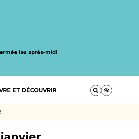
fermée les après-midi
.
IVRE ET DÉCOUVRIR
3
janvier