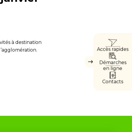
ACCÈ
ités à destination
Accès rapides
 l’agglomération.
DIRE
Démarches
Masquer
les
en ligne
accès
directs
Contacts