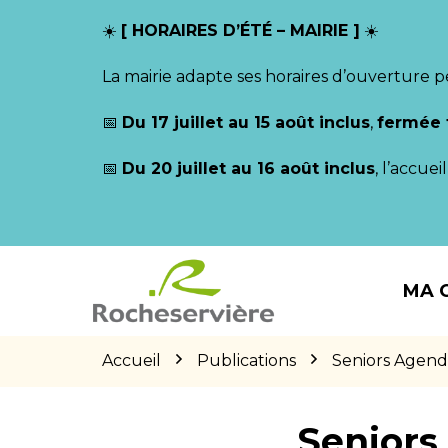
Gestion des traceurs
☀️
[ HORAIRES D’ÉTÉ – MAIRIE ]
☀️
La mairie adapte ses horaires d’ouverture p
📅
Du 17 juillet au 15 août inclus
,
fermée 
📅
Du 20 juillet au 16 août inclus
, l’accue
Aller
Aller
Aller
à
au
au
MA 
la
contenu
pied
navigation
de
page
Accueil
Publications
Seniors Agen
Seniors