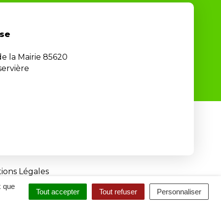
se
de la Mairie 85620
ervière
ions Légales
x que
Tout accepter
Tout refuser
Personnaliser