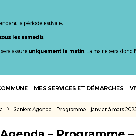
endant la période estivale.
tous les samedis
.
il sera assuré
uniquement le matin
. La mairie sera donc
COMMUNE
MES SERVICES ET DÉMARCHES
V
da
Seniors Agenda – Programme – janvier à mars 202
 Agenda – Programme – 