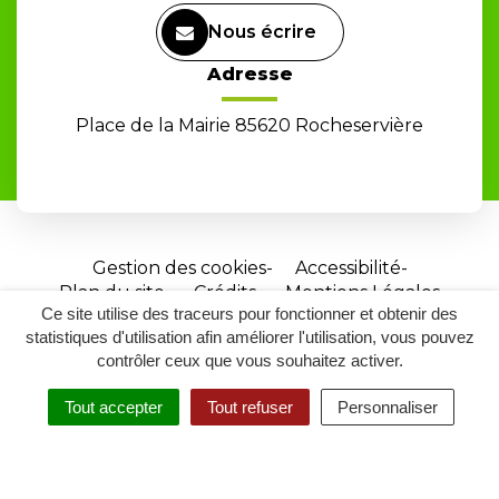
Nous écrire
Adresse
Place de la Mairie 85620 Rocheservière
Gestion des cookies
Accessibilité
Plan du site
Crédits
Mentions Légales
Ce site utilise des traceurs pour fonctionner et obtenir des
Site
statistiques d'utilisation afin améliorer l'utilisation, vous pouvez
réalisé
contrôler ceux que vous souhaitez activer.
par
Tout accepter
Tout refuser
Personnaliser
Inovagora
MENU
RECHERCHER
ACCESSIBILITÉ
(ouverture
dans
un