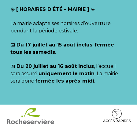
Gestion des traceurs
☀️
[ HORAIRES D’ÉTÉ – MAIRIE ]
☀️
La mairie adapte ses horaires d’ouverture
pendant la période estivale.
📅
Du 17 juillet au 15 août inclus
,
fermée
tous les samedis
.
📅
Du 20 juillet au 16 août inclus
, l’accueil
sera assuré
uniquement le matin
. La mairie
sera donc
fermée les après-midi
.
Aller
Aller
Aller
à
au
au
la
contenu
pied
ACCÈS RAPIDES
navigation
de
page