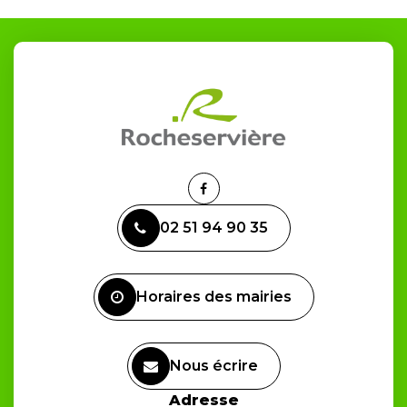
Lien
vers
02 51 94 90 35
le
compte
Facebook
Horaires des mairies
Nous écrire
Adresse