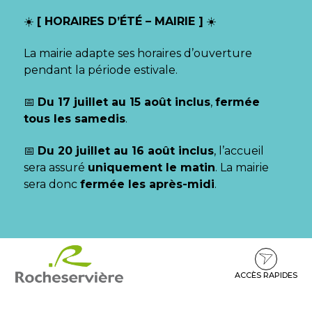
Gestion des traceurs
☀️
[ HORAIRES D’ÉTÉ – MAIRIE ]
☀️
La mairie adapte ses horaires d’ouverture
pendant la période estivale.
📅
Du 17 juillet au 15 août inclus
,
fermée
tous les samedis
.
📅
Du 20 juillet au 16 août inclus
, l’accueil
sera assuré
uniquement le matin
. La mairie
sera donc
fermée les après-midi
.
Aller
Aller
Aller
à
au
au
la
contenu
pied
ACCÈS RAPIDES
navigation
de
page