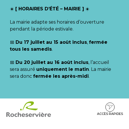
Gestion des traceurs
☀️
[ HORAIRES D’ÉTÉ – MAIRIE ]
☀️
La mairie adapte ses horaires d’ouverture
pendant la période estivale.
📅
Du 17 juillet au 15 août inclus
,
fermée
tous les samedis
.
📅
Du 20 juillet au 16 août inclus
, l’accueil
sera assuré
uniquement le matin
. La mairie
sera donc
fermée les après-midi
.
Aller
Aller
Aller
à
au
au
la
contenu
pied
ACCÈS RAPIDES
navigation
de
page