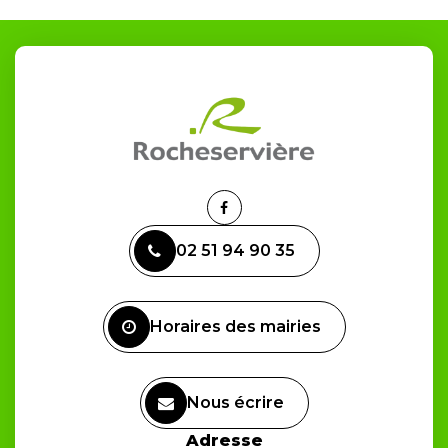
Lien
vers
02 51 94 90 35
le
compte
Facebook
Horaires des mairies
Nous écrire
Adresse