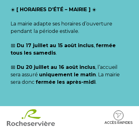
Gestion des traceurs
☀️
[ HORAIRES D’ÉTÉ – MAIRIE ]
☀️
La mairie adapte ses horaires d’ouverture
pendant la période estivale.
📅
Du 17 juillet au 15 août inclus
,
fermée
tous les samedis
.
📅
Du 20 juillet au 16 août inclus
, l’accueil
sera assuré
uniquement le matin
. La mairie
sera donc
fermée les après-midi
.
Aller
Aller
Aller
à
au
au
la
contenu
pied
ACCÈS RAPIDES
navigation
de
page