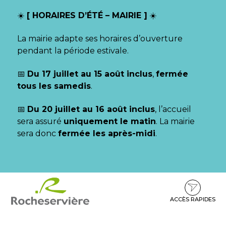
Gestion des traceurs
☀️
[ HORAIRES D’ÉTÉ – MAIRIE ]
☀️
La mairie adapte ses horaires d’ouverture
pendant la période estivale.
📅
Du 17 juillet au 15 août inclus
,
fermée
tous les samedis
.
📅
Du 20 juillet au 16 août inclus
, l’accueil
sera assuré
uniquement le matin
. La mairie
sera donc
fermée les après-midi
.
Aller
Aller
Aller
à
au
au
la
contenu
pied
ACCÈS RAPIDES
navigation
de
page