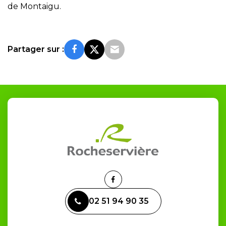
de Montaigu.
Partager sur :
Lien
vers
02 51 94 90 35
le
compte
Facebook