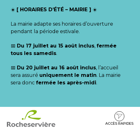
Gestion des traceurs
☀️
[ HORAIRES D’ÉTÉ – MAIRIE ]
☀️
La mairie adapte ses horaires d’ouverture
pendant la période estivale.
📅
Du 17 juillet au 15 août inclus
,
fermée
tous les samedis
.
📅
Du 20 juillet au 16 août inclus
, l’accueil
sera assuré
uniquement le matin
. La mairie
sera donc
fermée les après-midi
.
Aller
Aller
Aller
à
au
au
la
contenu
pied
ACCÈS RAPIDES
navigation
de
page