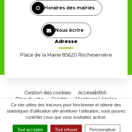
Horaires des mairies
Nous écrire
Adresse
Place de la Mairie 85620 Rocheservière
Gestion des cookies
Accessibilité
Plan du site
Crédits
Mentions Légales
Ce site utilise des traceurs pour fonctionner et obtenir des
Site
statistiques d'utilisation afin améliorer l'utilisation, vous pouvez
réalisé
contrôler ceux que vous souhaitez activer.
par
Tout accepter
Tout refuser
Personnaliser
Inovagora
MENU