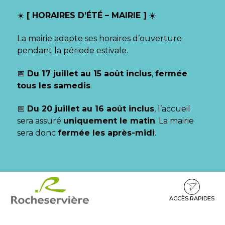
Gestion des traceurs
☀️
[ HORAIRES D’ÉTÉ – MAIRIE ]
☀️
La mairie adapte ses horaires d’ouverture
pendant la période estivale.
📅
Du 17 juillet au 15 août inclus
,
fermée
tous les samedis
.
📅
Du 20 juillet au 16 août inclus
, l’accueil
sera assuré
uniquement le matin
. La mairie
sera donc
fermée les après-midi
.
Aller
Aller
Aller
à
au
au
la
contenu
pied
ACCÈS RAPIDES
navigation
de
page