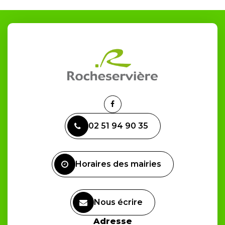
Lien
vers
02 51 94 90 35
le
compte
Facebook
Horaires des mairies
Nous écrire
Adresse