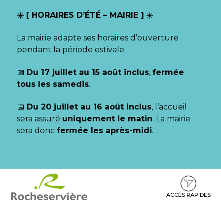
Gestion des traceurs
☀️
[ HORAIRES D’ÉTÉ – MAIRIE ]
☀️
La mairie adapte ses horaires d’ouverture
pendant la période estivale.
📅
Du 17 juillet au 15 août inclus
,
fermée
tous les samedis
.
📅
Du 20 juillet au 16 août inclus
, l’accueil
sera assuré
uniquement le matin
. La mairie
sera donc
fermée les après-midi
.
Aller
Aller
Aller
à
au
au
la
contenu
pied
ACCÈS RAPIDES
navigation
de
page