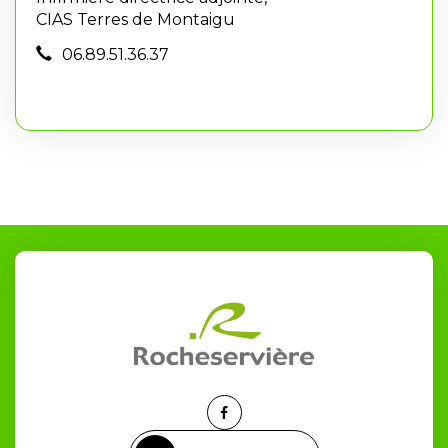
CIAS Terres de Montaigu
06.89.51.36.37
Lien
vers