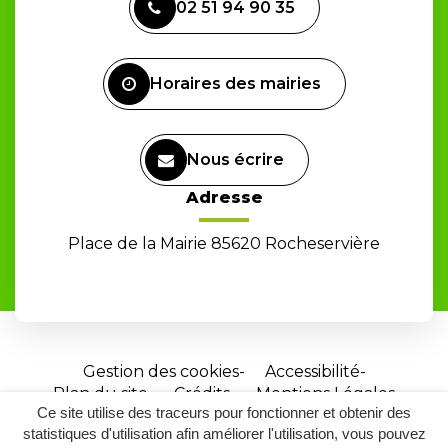
02 51 94 90 35
le
compte
Facebook
Horaires des mairies
Nous écrire
Adresse
Place de la Mairie 85620 Rocheservière
Gestion des cookies
Accessibilité
Plan du site
Crédits
Mentions Légales
Ce site utilise des traceurs pour fonctionner et obtenir des
Site
statistiques d'utilisation afin améliorer l'utilisation, vous pouvez