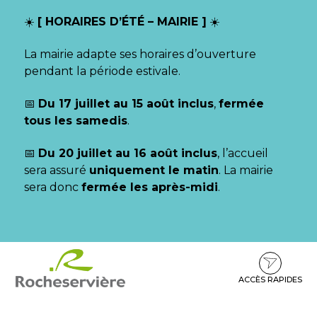
Gestion des traceurs
☀️
[ HORAIRES D’ÉTÉ – MAIRIE ]
☀️
La mairie adapte ses horaires d’ouverture
pendant la période estivale.
📅
Du 17 juillet au 15 août inclus
,
fermée
tous les samedis
.
📅
Du 20 juillet au 16 août inclus
, l’accueil
sera assuré
uniquement le matin
. La mairie
sera donc
fermée les après-midi
.
Aller
Aller
Aller
à
au
au
la
contenu
pied
ACCÈS RAPIDES
navigation
de
page