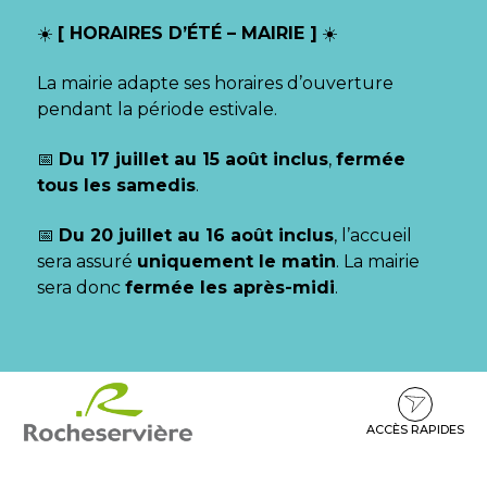
Gestion des traceurs
☀️
[ HORAIRES D’ÉTÉ – MAIRIE ]
☀️
La mairie adapte ses horaires d’ouverture
pendant la période estivale.
📅
Du 17 juillet au 15 août inclus
,
fermée
tous les samedis
.
📅
Du 20 juillet au 16 août inclus
, l’accueil
sera assuré
uniquement le matin
. La mairie
sera donc
fermée les après-midi
.
Aller
Aller
Aller
à
au
au
la
contenu
pied
ACCÈS RAPIDES
navigation
de
page