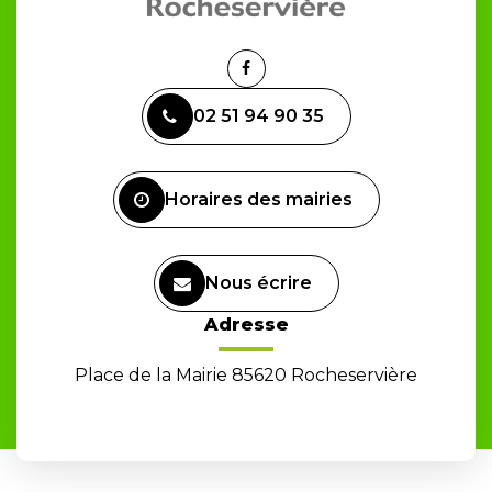
Lien
vers
02 51 94 90 35
le
compte
Facebook
Horaires des mairies
Nous écrire
Adresse
Place de la Mairie 85620 Rocheservière