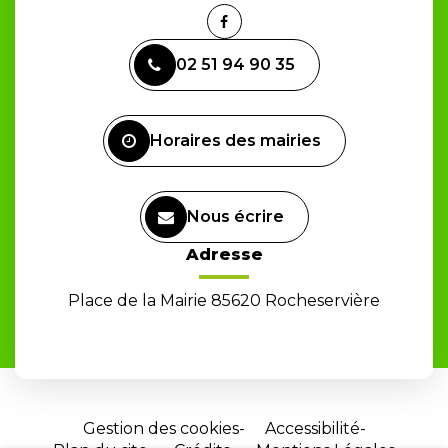
Lien
vers
02 51 94 90 35
le
compte
Facebook
Horaires des mairies
Nous écrire
Adresse
Place de la Mairie 85620 Rocheservière
Gestion des cookies
Accessibilité