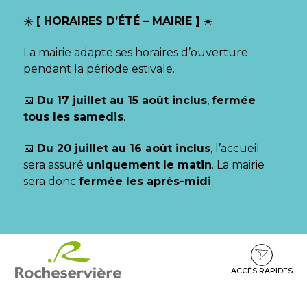
Gestion des traceurs
☀️
[ HORAIRES D’ÉTÉ – MAIRIE ]
☀️
La mairie adapte ses horaires d’ouverture
pendant la période estivale.
📅
Du 17 juillet au 15 août inclus
,
fermée
tous les samedis
.
📅
Du 20 juillet au 16 août inclus
, l’accueil
sera assuré
uniquement le matin
. La mairie
sera donc
fermée les après-midi
.
Aller
Aller
Aller
à
au
au
la
contenu
pied
ACCÈS RAPIDES
navigation
de
page