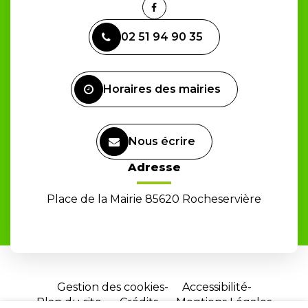
Lien
vers
02 51 94 90 35
le
compte
Facebook
Horaires des mairies
Nous écrire
Adresse
Place de la Mairie 85620 Rocheservière
Gestion des cookies
Accessibilité
Plan du site
Crédits
Mentions Légales