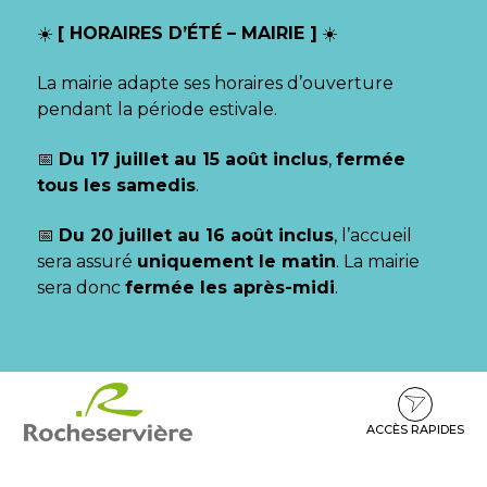
Gestion des traceurs
☀️
[ HORAIRES D’ÉTÉ – MAIRIE ]
☀️
La mairie adapte ses horaires d’ouverture
pendant la période estivale.
📅
Du 17 juillet au 15 août inclus
,
fermée
tous les samedis
.
📅
Du 20 juillet au 16 août inclus
, l’accueil
sera assuré
uniquement le matin
. La mairie
sera donc
fermée les après-midi
.
Aller
Aller
Aller
à
au
au
la
contenu
pied
ACCÈS RAPIDES
navigation
de
page