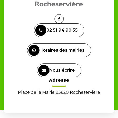
Lien
vers
02 51 94 90 35
le
compte
Facebook
Horaires des mairies
Nous écrire
Adresse
Place de la Mairie 85620 Rocheservière