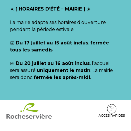
Gestion des traceurs
☀️
[ HORAIRES D’ÉTÉ – MAIRIE ]
☀️
La mairie adapte ses horaires d’ouverture
pendant la période estivale.
📅
Du 17 juillet au 15 août inclus
,
fermée
tous les samedis
.
📅
Du 20 juillet au 16 août inclus
, l’accueil
sera assuré
uniquement le matin
. La mairie
sera donc
fermée les après-midi
.
Aller
Aller
Aller
à
au
au
la
contenu
pied
ACCÈS RAPIDES
navigation
de
page