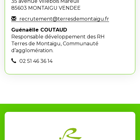
35 avenue Villebois Mareuil
85603 MONTAIGU VENDEE
recrutement@terresdemontaigu.fr
Guénaëlle COUTAUD
Responsable développement des RH
Terres de Montaigu, Communauté
d’agglomération.
02 51 46 36 14