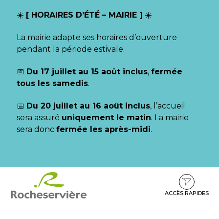
Gestion des traceurs
☀️
[ HORAIRES D’ÉTÉ – MAIRIE ]
☀️
La mairie adapte ses horaires d’ouverture
pendant la période estivale.
📅
Du 17 juillet au 15 août inclus
,
fermée
tous les samedis
.
📅
Du 20 juillet au 16 août inclus
, l’accueil
sera assuré
uniquement le matin
. La mairie
sera donc
fermée les après-midi
.
Aller
Aller
Aller
à
au
au
la
contenu
pied
ACCÈS RAPIDES
navigation
de
page