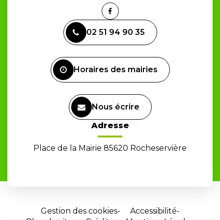
Lien
vers
02 51 94 90 35
le
compte
Facebook
Horaires des mairies
Nous écrire
Adresse
Place de la Mairie 85620 Rocheservière
Gestion des cookies
Accessibilité