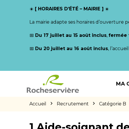
Gestion des traceurs
☀️
[ HORAIRES D’ÉTÉ – MAIRIE ]
☀️
La mairie adapte ses horaires d’ouverture p
📅
Du 17 juillet au 15 août inclus
,
fermée 
📅
Du 20 juillet au 16 août inclus
, l’accue
Aller
Aller
Aller
à
au
au
MA 
la
contenu
pied
navigation
de
page
Accueil
Recrutement
Catégorie B
1 Aide-soignant de 