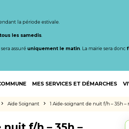
endant la période estivale.
tous les samedis
.
il sera assuré
uniquement le matin
. La mairie sera donc
COMMUNE
MES SERVICES ET DÉMARCHES
V
Aide Soignant
1 Aide-soignant de nuit f/h – 35h –
nuit f/h – 35h –