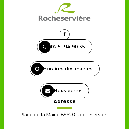
Lien
vers
02 51 94 90 35
le
compte
Facebook
Horaires des mairies
Nous écrire
Adresse
Place de la Mairie 85620 Rocheservière