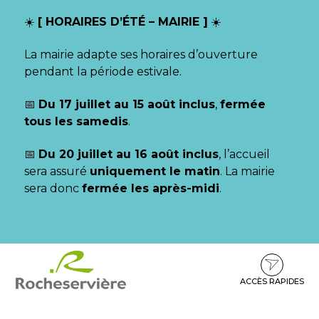
Gestion des traceurs
☀️
[ HORAIRES D’ÉTÉ – MAIRIE ]
☀️
La mairie adapte ses horaires d’ouverture
pendant la période estivale.
📅
Du 17 juillet au 15 août inclus
,
fermée
tous les samedis
.
📅
Du 20 juillet au 16 août inclus
, l’accueil
sera assuré
uniquement le matin
. La mairie
sera donc
fermée les après-midi
.
Aller
Aller
Aller
à
au
au
la
contenu
pied
ACCÈS RAPIDES
navigation
de
page