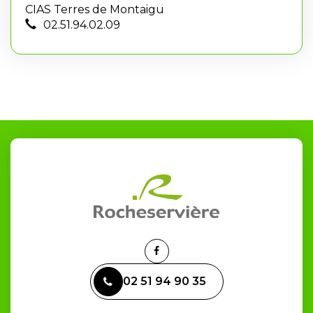
CIAS Terres de Montaigu
02.51.94.02.09
Lien
vers
02 51 94 90 35
le
compte
Facebook