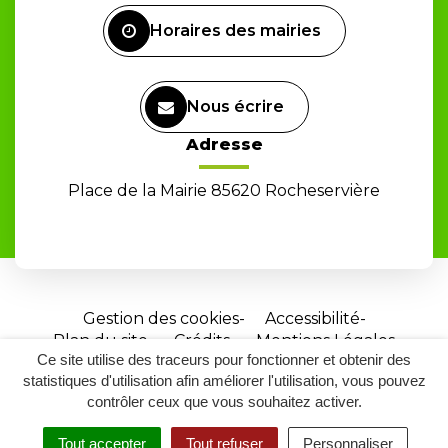
Horaires des mairies
Nous écrire
Adresse
Place de la Mairie 85620 Rocheservière
Gestion des cookies
Accessibilité
Plan du site
Crédits
Mentions Légales
Ce site utilise des traceurs pour fonctionner et obtenir des
Site
statistiques d'utilisation afin améliorer l'utilisation, vous pouvez
réalisé
contrôler ceux que vous souhaitez activer.
par
Tout accepter
Tout refuser
Personnaliser
Inovagora
MENU