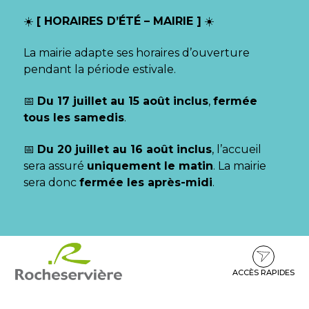
Gestion des traceurs
☀️
[ HORAIRES D’ÉTÉ – MAIRIE ]
☀️
La mairie adapte ses horaires d’ouverture
pendant la période estivale.
📅
Du 17 juillet au 15 août inclus
,
fermée
tous les samedis
.
📅
Du 20 juillet au 16 août inclus
, l’accueil
sera assuré
uniquement le matin
. La mairie
sera donc
fermée les après-midi
.
Aller
Aller
Aller
à
au
au
la
contenu
pied
ACCÈS RAPIDES
navigation
de
page