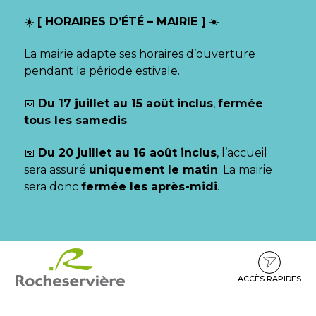
Gestion des traceurs
☀️
[ HORAIRES D’ÉTÉ – MAIRIE ]
☀️
La mairie adapte ses horaires d’ouverture
pendant la période estivale.
📅
Du 17 juillet au 15 août inclus
,
fermée
tous les samedis
.
📅
Du 20 juillet au 16 août inclus
, l’accueil
sera assuré
uniquement le matin
. La mairie
sera donc
fermée les après-midi
.
Aller
Aller
Aller
à
au
au
la
contenu
pied
ACCÈS RAPIDES
navigation
de
page