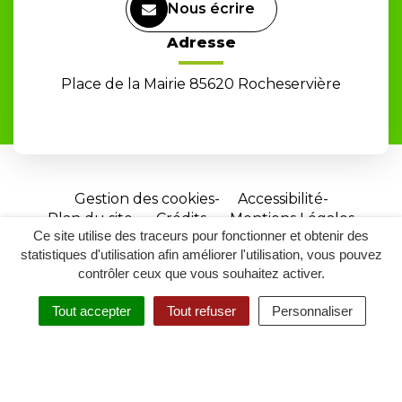
Nous écrire
Adresse
Place de la Mairie 85620 Rocheservière
Gestion des cookies
Accessibilité
Plan du site
Crédits
Mentions Légales
Ce site utilise des traceurs pour fonctionner et obtenir des
Site
statistiques d'utilisation afin améliorer l'utilisation, vous pouvez
réalisé
contrôler ceux que vous souhaitez activer.
par
Tout accepter
Tout refuser
Personnaliser
Inovagora
MENU
RECHERCHER
ACCESSIBILITÉ
(ouverture
dans
un
nouvel