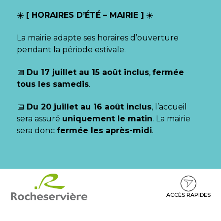
Gestion des traceurs
☀️
[ HORAIRES D’ÉTÉ – MAIRIE ]
☀️
La mairie adapte ses horaires d’ouverture
pendant la période estivale.
📅
Du 17 juillet au 15 août inclus
,
fermée
tous les samedis
.
📅
Du 20 juillet au 16 août inclus
, l’accueil
sera assuré
uniquement le matin
. La mairie
sera donc
fermée les après-midi
.
Aller
Aller
Aller
à
au
au
la
contenu
pied
ACCÈS RAPIDES
navigation
de
page