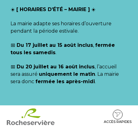
Gestion des traceurs
☀️
[ HORAIRES D’ÉTÉ – MAIRIE ]
☀️
La mairie adapte ses horaires d’ouverture
pendant la période estivale.
📅
Du 17 juillet au 15 août inclus
,
fermée
tous les samedis
.
📅
Du 20 juillet au 16 août inclus
, l’accueil
sera assuré
uniquement le matin
. La mairie
sera donc
fermée les après-midi
.
Aller
Aller
Aller
à
au
au
la
contenu
pied
ACCÈS RAPIDES
navigation
de
page