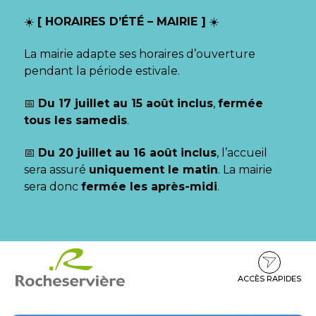
Gestion des traceurs
☀️
[ HORAIRES D’ÉTÉ – MAIRIE ]
☀️
La mairie adapte ses horaires d’ouverture
pendant la période estivale.
📅
Du 17 juillet au 15 août inclus
,
fermée
tous les samedis
.
📅
Du 20 juillet au 16 août inclus
, l’accueil
sera assuré
uniquement le matin
. La mairie
sera donc
fermée les après-midi
.
Aller
Aller
Aller
à
au
au
la
contenu
pied
ACCÈS RAPIDES
navigation
de
page