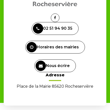
Lien
vers
02 51 94 90 35
le
compte
Facebook
Horaires des mairies
Nous écrire
Adresse
Place de la Mairie 85620 Rocheservière