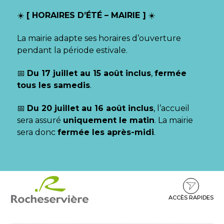
Gestion des traceurs
☀️
[ HORAIRES D’ÉTÉ – MAIRIE ]
☀️
La mairie adapte ses horaires d’ouverture
pendant la période estivale.
📅
Du 17 juillet au 15 août inclus
,
fermée
tous les samedis
.
📅
Du 20 juillet au 16 août inclus
, l’accueil
sera assuré
uniquement le matin
. La mairie
sera donc
fermée les après-midi
.
Aller
Aller
Aller
à
au
au
la
contenu
pied
ACCÈS RAPIDES
navigation
de
page