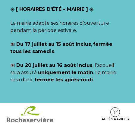
Gestion des traceurs
☀️
[ HORAIRES D’ÉTÉ – MAIRIE ]
☀️
La mairie adapte ses horaires d’ouverture
pendant la période estivale.
📅
Du 17 juillet au 15 août inclus
,
fermée
tous les samedis
.
📅
Du 20 juillet au 16 août inclus
, l’accueil
sera assuré
uniquement le matin
. La mairie
sera donc
fermée les après-midi
.
Aller
Aller
Aller
à
au
au
la
contenu
pied
ACCÈS RAPIDES
navigation
de
page