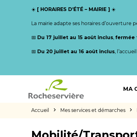
Gestion des traceurs
☀️
[ HORAIRES D’ÉTÉ – MAIRIE ]
☀️
La mairie adapte ses horaires d’ouverture p
📅
Du 17 juillet au 15 août inclus
,
fermée 
📅
Du 20 juillet au 16 août inclus
, l’accue
Aller
Aller
Aller
à
au
au
MA 
la
contenu
pied
navigation
de
page
Accueil
Mes services et démarches
Mobilité/Transpor