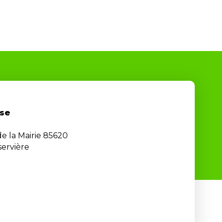
se
de la Mairie 85620
ervière