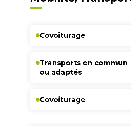
Liste
Covoiturage
des
pages
Transports en commun
ou adaptés
Covoiturage