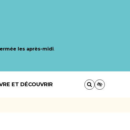
fermée les après-midi
.
IVRE ET DÉCOUVRIR