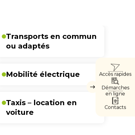
Transports en commun
ou adaptés
ACCÈ
Mobilité électrique
Accès rapides
DIRE
Démarches
Masquer
les
en ligne
accès
Taxis – location en
directs
Contacts
voiture