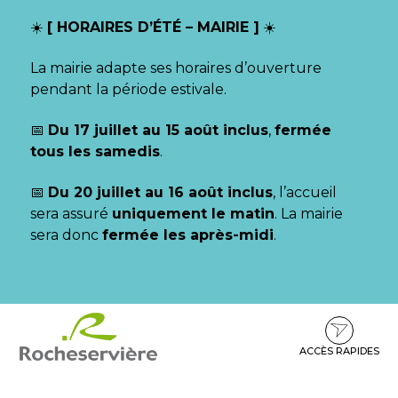
Gestion des traceurs
☀️
[ HORAIRES D’ÉTÉ – MAIRIE ]
☀️
La mairie adapte ses horaires d’ouverture
pendant la période estivale.
📅
Du 17 juillet au 15 août inclus
,
fermée
tous les samedis
.
📅
Du 20 juillet au 16 août inclus
, l’accueil
sera assuré
uniquement le matin
. La mairie
sera donc
fermée les après-midi
.
Aller
Aller
Aller
à
au
au
la
contenu
pied
ACCÈS RAPIDES
navigation
de
page