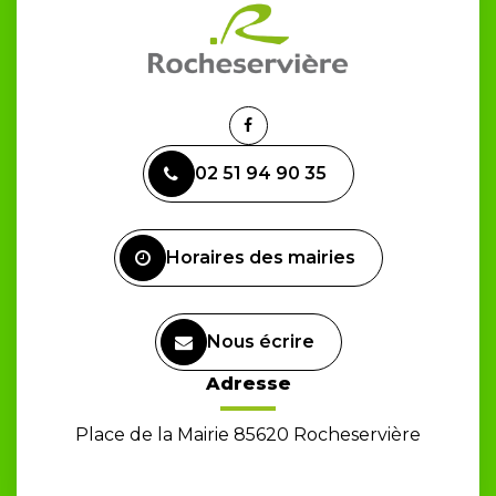
Lien
vers
02 51 94 90 35
le
compte
Facebook
Horaires des mairies
Nous écrire
Adresse
Place de la Mairie 85620 Rocheservière