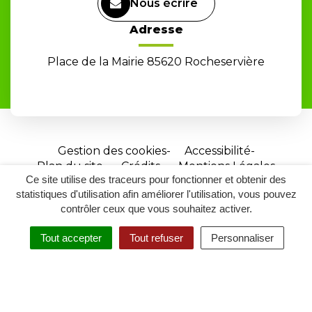
Nous écrire
Adresse
Place de la Mairie 85620 Rocheservière
Gestion des cookies
Accessibilité
Plan du site
Crédits
Mentions Légales
Ce site utilise des traceurs pour fonctionner et obtenir des
Site
statistiques d'utilisation afin améliorer l'utilisation, vous pouvez
réalisé
contrôler ceux que vous souhaitez activer.
par
Tout accepter
Tout refuser
Personnaliser
Inovagora
MENU
RECHERCHER
ACCESSIBILITÉ
(ouverture
dans
un
nouvel