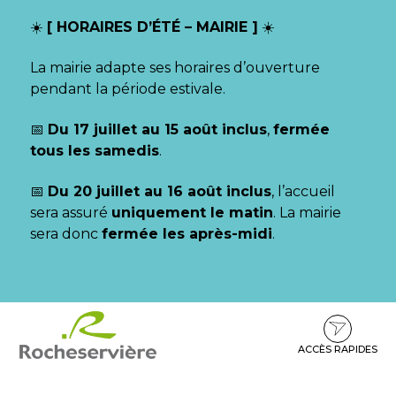
Gestion des traceurs
☀️
[ HORAIRES D’ÉTÉ – MAIRIE ]
☀️
La mairie adapte ses horaires d’ouverture
pendant la période estivale.
📅
Du 17 juillet au 15 août inclus
,
fermée
tous les samedis
.
📅
Du 20 juillet au 16 août inclus
, l’accueil
sera assuré
uniquement le matin
. La mairie
sera donc
fermée les après-midi
.
Aller
Aller
Aller
à
au
au
la
contenu
pied
ACCÈS RAPIDES
navigation
de
page