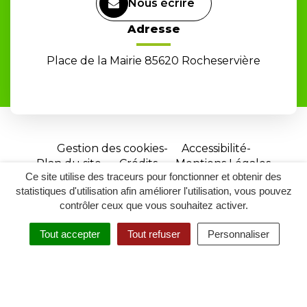
Nous écrire
Adresse
Place de la Mairie 85620 Rocheservière
Gestion des cookies
Accessibilité
Plan du site
Crédits
Mentions Légales
Ce site utilise des traceurs pour fonctionner et obtenir des
Site
statistiques d'utilisation afin améliorer l'utilisation, vous pouvez
réalisé
contrôler ceux que vous souhaitez activer.
par
Tout accepter
Tout refuser
Personnaliser
Inovagora
MENU
RECHERCHER
ACCESSIBILITÉ
(ouverture
dans
un
nouvel