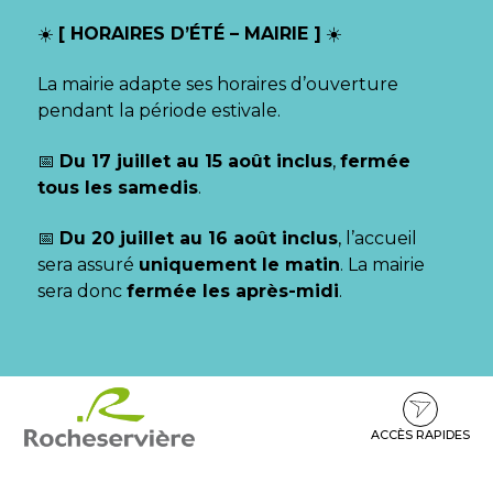
Gestion des traceurs
☀️
[ HORAIRES D’ÉTÉ – MAIRIE ]
☀️
La mairie adapte ses horaires d’ouverture
pendant la période estivale.
📅
Du 17 juillet au 15 août inclus
,
fermée
tous les samedis
.
📅
Du 20 juillet au 16 août inclus
, l’accueil
sera assuré
uniquement le matin
. La mairie
sera donc
fermée les après-midi
.
Aller
Aller
Aller
à
au
au
la
contenu
pied
ACCÈS RAPIDES
navigation
de
page