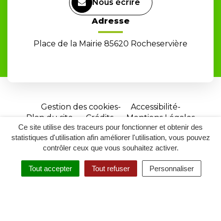
Nous écrire
Adresse
Place de la Mairie 85620 Rocheservière
Gestion des cookies
Accessibilité
Plan du site
Crédits
Mentions Légales
Ce site utilise des traceurs pour fonctionner et obtenir des
Site
statistiques d'utilisation afin améliorer l'utilisation, vous pouvez
réalisé
contrôler ceux que vous souhaitez activer.
par
Tout accepter
Tout refuser
Personnaliser
Inovagora
MENU
RECHERCHER
ACCESSIBILITÉ
(ouverture
dans
un
nouvel