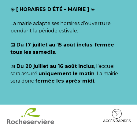
Gestion des traceurs
☀️
[ HORAIRES D’ÉTÉ – MAIRIE ]
☀️
La mairie adapte ses horaires d’ouverture
pendant la période estivale.
📅
Du 17 juillet au 15 août inclus
,
fermée
tous les samedis
.
📅
Du 20 juillet au 16 août inclus
, l’accueil
sera assuré
uniquement le matin
. La mairie
sera donc
fermée les après-midi
.
Aller
Aller
Aller
à
au
au
la
contenu
pied
ACCÈS RAPIDES
navigation
de
page