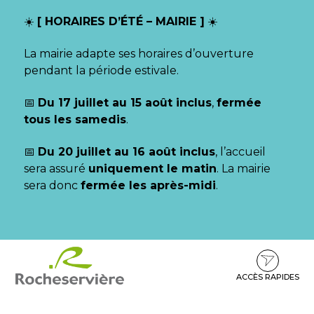
Gestion des traceurs
☀️
[ HORAIRES D’ÉTÉ – MAIRIE ]
☀️
La mairie adapte ses horaires d’ouverture
pendant la période estivale.
📅
Du 17 juillet au 15 août inclus
,
fermée
tous les samedis
.
📅
Du 20 juillet au 16 août inclus
, l’accueil
sera assuré
uniquement le matin
. La mairie
sera donc
fermée les après-midi
.
Aller
Aller
Aller
à
au
au
la
contenu
pied
ACCÈS RAPIDES
navigation
de
page