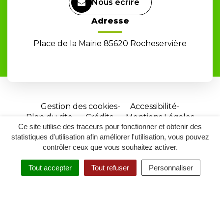
Nous écrire
Adresse
Place de la Mairie 85620 Rocheservière
Gestion des cookies
Accessibilité
Plan du site
Crédits
Mentions Légales
Ce site utilise des traceurs pour fonctionner et obtenir des
Site
statistiques d'utilisation afin améliorer l'utilisation, vous pouvez
réalisé
contrôler ceux que vous souhaitez activer.
par
Tout accepter
Tout refuser
Personnaliser
Inovagora
MENU
RECHERCHER
ACCESSIBILITÉ
(ouverture
dans
un
nouvel