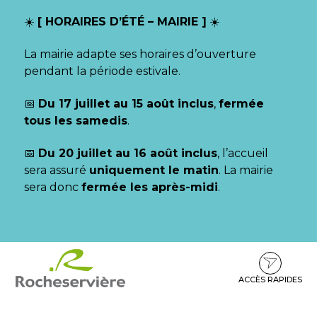
Gestion des traceurs
☀️
[ HORAIRES D’ÉTÉ – MAIRIE ]
☀️
La mairie adapte ses horaires d’ouverture
pendant la période estivale.
📅
Du 17 juillet au 15 août inclus
,
fermée
tous les samedis
.
📅
Du 20 juillet au 16 août inclus
, l’accueil
sera assuré
uniquement le matin
. La mairie
sera donc
fermée les après-midi
.
Aller
Aller
Aller
à
au
au
la
contenu
pied
ACCÈS RAPIDES
navigation
de
page