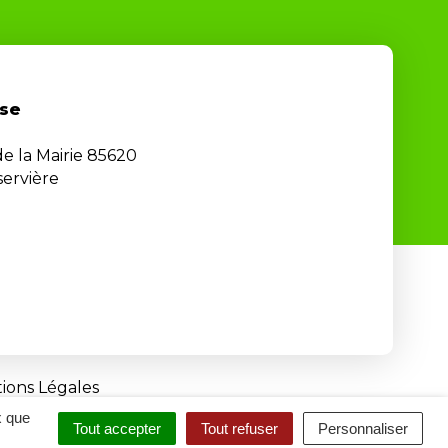
se
de la Mairie 85620
ervière
ions Légales
x que
Tout accepter
Tout refuser
Personnaliser