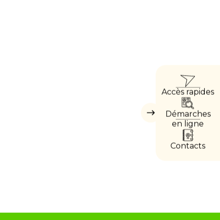
ACCÈ
Accès rapides
DIRE
Démarches
Masquer
les
en ligne
accès
directs
Contacts