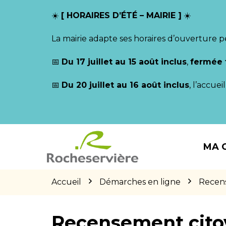
Gestion des traceurs
☀️
[ HORAIRES D’ÉTÉ – MAIRIE ]
☀️
La mairie adapte ses horaires d’ouverture p
📅
Du 17 juillet au 15 août inclus
,
fermée 
📅
Du 20 juillet au 16 août inclus
, l’accue
Aller
Aller
Aller
à
au
au
MA 
la
contenu
pied
navigation
de
page
Accueil
Démarches en ligne
Recen
Recensement cito