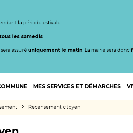
endant la période estivale.
tous les samedis
.
il sera assuré
uniquement le matin
. La mairie sera donc
COMMUNE
MES SERVICES ET DÉMARCHES
V
sement
Recensement citoyen
yen