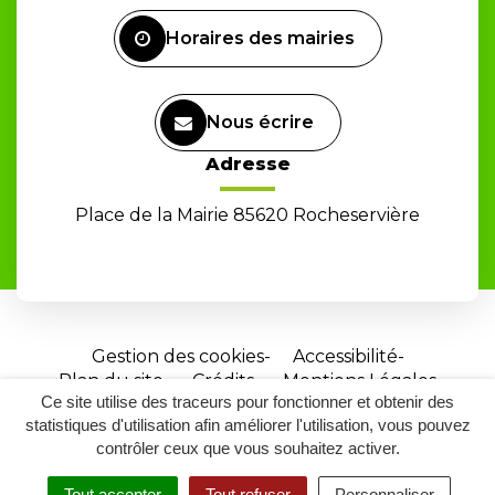
Facebook
Horaires des mairies
Nous écrire
Adresse
Place de la Mairie 85620 Rocheservière
Gestion des cookies
Accessibilité
Plan du site
Crédits
Mentions Légales
Ce site utilise des traceurs pour fonctionner et obtenir des
Site
statistiques d'utilisation afin améliorer l'utilisation, vous pouvez
réalisé
contrôler ceux que vous souhaitez activer.
par
Tout accepter
Tout refuser
Personnaliser