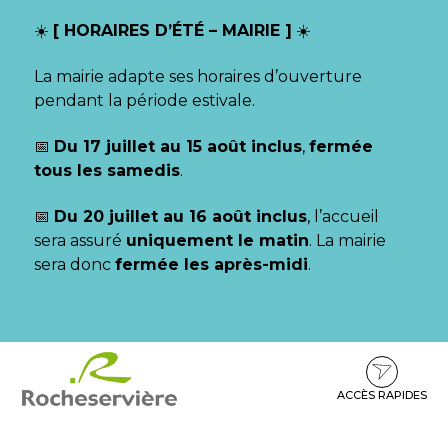
Gestion des traceurs
☀️
[ HORAIRES D’ÉTÉ – MAIRIE ]
☀️
La mairie adapte ses horaires d’ouverture
pendant la période estivale.
📅
Du 17 juillet au 15 août inclus
,
fermée
tous les samedis
.
📅
Du 20 juillet au 16 août inclus
, l’accueil
sera assuré
uniquement le matin
. La mairie
sera donc
fermée les après-midi
.
Aller
Aller
Aller
à
au
au
la
contenu
pied
ACCÈS RAPIDES
navigation
de
page