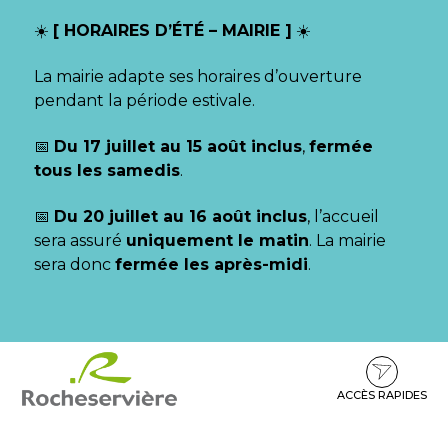
Gestion des traceurs
☀️
[ HORAIRES D’ÉTÉ – MAIRIE ]
☀️
La mairie adapte ses horaires d’ouverture
pendant la période estivale.
📅
Du 17 juillet au 15 août inclus
,
fermée
tous les samedis
.
📅
Du 20 juillet au 16 août inclus
, l’accueil
sera assuré
uniquement le matin
. La mairie
sera donc
fermée les après-midi
.
Aller
Aller
Aller
à
au
au
la
contenu
pied
ACCÈS RAPIDES
navigation
de
page