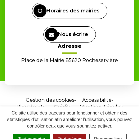
Facebook
Horaires des mairies
Nous écrire
Adresse
Place de la Mairie 85620 Rocheservière
Gestion des cookies
Accessibilité
Plan du site
Crédits
Mentions Légales
Ce site utilise des traceurs pour fonctionner et obtenir des
Site
statistiques d'utilisation afin améliorer l'utilisation, vous pouvez
réalisé
contrôler ceux que vous souhaitez activer.
par
Tout accepter
Tout refuser
Personnaliser