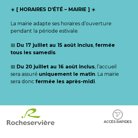
Gestion des traceurs
☀️
[ HORAIRES D’ÉTÉ – MAIRIE ]
☀️
La mairie adapte ses horaires d’ouverture
pendant la période estivale.
📅
Du 17 juillet au 15 août inclus
,
fermée
tous les samedis
.
📅
Du 20 juillet au 16 août inclus
, l’accueil
sera assuré
uniquement le matin
. La mairie
sera donc
fermée les après-midi
.
Aller
Aller
Aller
à
au
au
la
contenu
pied
ACCÈS RAPIDES
navigation
de
page