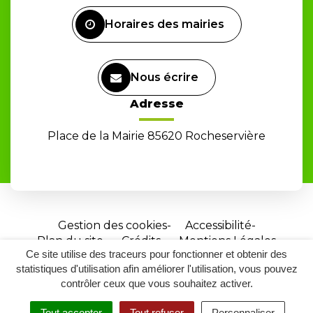
Facebook
Horaires des mairies
Nous écrire
Adresse
Place de la Mairie 85620 Rocheservière
Gestion des cookies
Accessibilité
Plan du site
Crédits
Mentions Légales
Ce site utilise des traceurs pour fonctionner et obtenir des
Site
statistiques d'utilisation afin améliorer l'utilisation, vous pouvez
réalisé
contrôler ceux que vous souhaitez activer.
par
Tout accepter
Tout refuser
Personnaliser