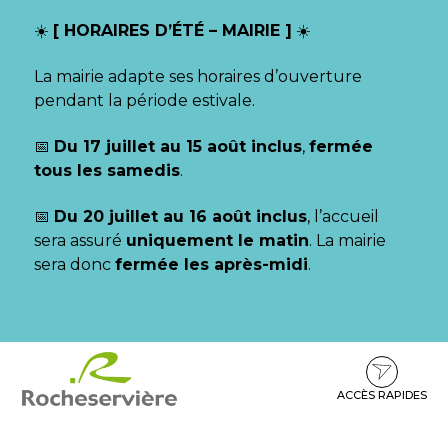
Gestion des traceurs
☀️
[ HORAIRES D’ÉTÉ – MAIRIE ]
☀️
La mairie adapte ses horaires d’ouverture
pendant la période estivale.
📅
Du 17 juillet au 15 août inclus
,
fermée
tous les samedis
.
📅
Du 20 juillet au 16 août inclus
, l’accueil
sera assuré
uniquement le matin
. La mairie
sera donc
fermée les après-midi
.
Aller
Aller
Aller
à
au
au
la
contenu
pied
ACCÈS RAPIDES
navigation
de
page