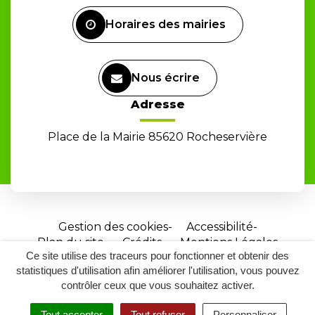
Facebook
Horaires des mairies
Nous écrire
Adresse
Place de la Mairie 85620 Rocheservière
Gestion des cookies
Accessibilité
Plan du site
Crédits
Mentions Légales
Ce site utilise des traceurs pour fonctionner et obtenir des
Site
statistiques d'utilisation afin améliorer l'utilisation, vous pouvez
réalisé
contrôler ceux que vous souhaitez activer.
par
Tout accepter
Tout refuser
Personnaliser