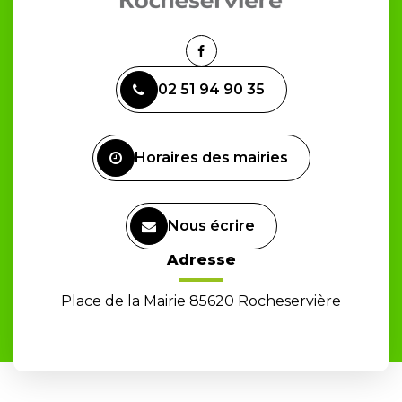
Lien
vers
02 51 94 90 35
le
compte
Facebook
Horaires des mairies
Nous écrire
Adresse
Place de la Mairie 85620 Rocheservière