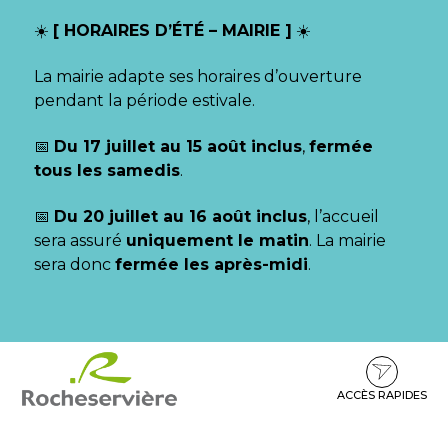
Gestion des traceurs
☀️
[ HORAIRES D’ÉTÉ – MAIRIE ]
☀️
La mairie adapte ses horaires d’ouverture
pendant la période estivale.
📅
Du 17 juillet au 15 août inclus
,
fermée
tous les samedis
.
📅
Du 20 juillet au 16 août inclus
, l’accueil
sera assuré
uniquement le matin
. La mairie
sera donc
fermée les après-midi
.
Aller
Aller
Aller
à
au
au
la
contenu
pied
ACCÈS RAPIDES
navigation
de
page