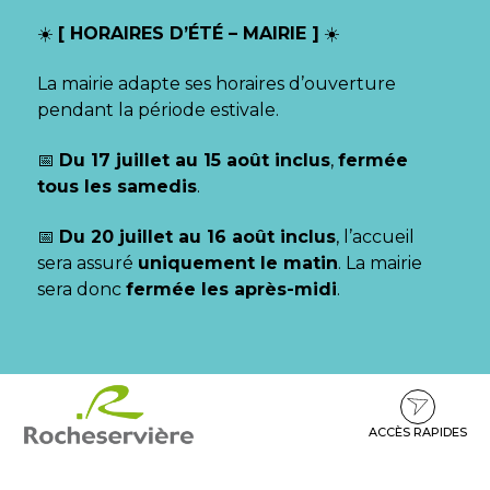
Gestion des traceurs
☀️
[ HORAIRES D’ÉTÉ – MAIRIE ]
☀️
La mairie adapte ses horaires d’ouverture
pendant la période estivale.
📅
Du 17 juillet au 15 août inclus
,
fermée
tous les samedis
.
📅
Du 20 juillet au 16 août inclus
, l’accueil
sera assuré
uniquement le matin
. La mairie
sera donc
fermée les après-midi
.
Aller
Aller
Aller
à
au
au
la
contenu
pied
ACCÈS RAPIDES
navigation
de
page