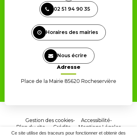
vers
02 51 94 90 35
le
compte
Facebook
Horaires des mairies
Nous écrire
Adresse
Place de la Mairie 85620 Rocheservière
Gestion des cookies
Accessibilité
Plan du site
Crédits
Mentions Légales
Ce site utilise des traceurs pour fonctionner et obtenir des