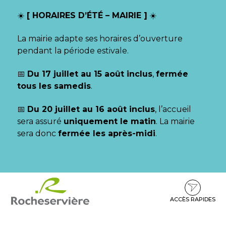
Gestion des traceurs
☀️
[ HORAIRES D’ÉTÉ – MAIRIE ]
☀️
La mairie adapte ses horaires d’ouverture
pendant la période estivale.
📅
Du 17 juillet au 15 août inclus
,
fermée
tous les samedis
.
📅
Du 20 juillet au 16 août inclus
, l’accueil
sera assuré
uniquement le matin
. La mairie
sera donc
fermée les après-midi
.
Aller
Aller
Aller
à
au
au
la
contenu
pied
ACCÈS RAPIDES
navigation
de
page