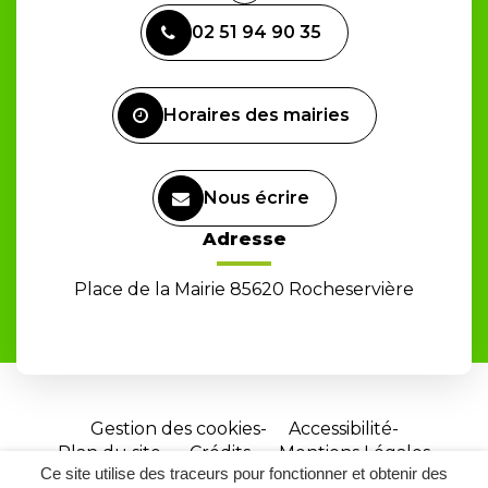
vers
02 51 94 90 35
le
compte
Facebook
Horaires des mairies
Nous écrire
Adresse
Place de la Mairie 85620 Rocheservière
Gestion des cookies
Accessibilité
Plan du site
Crédits
Mentions Légales
Ce site utilise des traceurs pour fonctionner et obtenir des