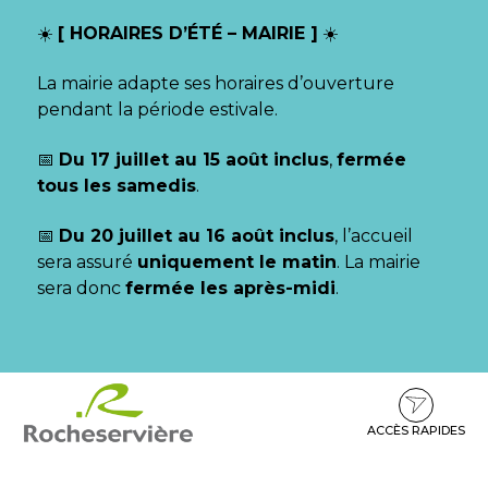
Gestion des traceurs
☀️
[ HORAIRES D’ÉTÉ – MAIRIE ]
☀️
La mairie adapte ses horaires d’ouverture
pendant la période estivale.
📅
Du 17 juillet au 15 août inclus
,
fermée
tous les samedis
.
📅
Du 20 juillet au 16 août inclus
, l’accueil
sera assuré
uniquement le matin
. La mairie
sera donc
fermée les après-midi
.
Aller
Aller
Aller
à
au
au
la
contenu
pied
ACCÈS RAPIDES
navigation
de
page