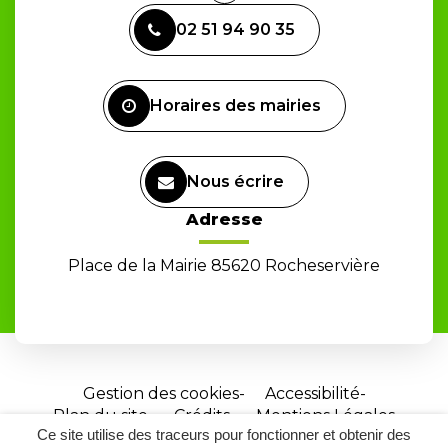
vers
02 51 94 90 35
le
compte
Facebook
Horaires des mairies
Nous écrire
Adresse
Place de la Mairie 85620 Rocheservière
Gestion des cookies
Accessibilité
Plan du site
Crédits
Mentions Légales
Ce site utilise des traceurs pour fonctionner et obtenir des