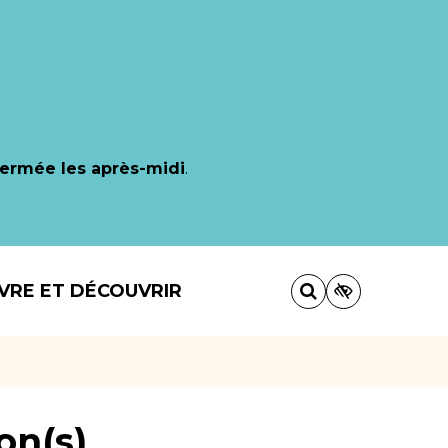
fermée les après-midi
.
IVRE ET DÉCOUVRIR
on(s)