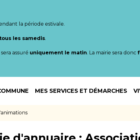
endant la période estivale.
tous les samedis
.
il sera assuré
uniquement le matin
. La mairie sera donc
COMMUNE
MES SERVICES ET DÉMARCHES
V
d'animations
ie d'annuaire :
Associati