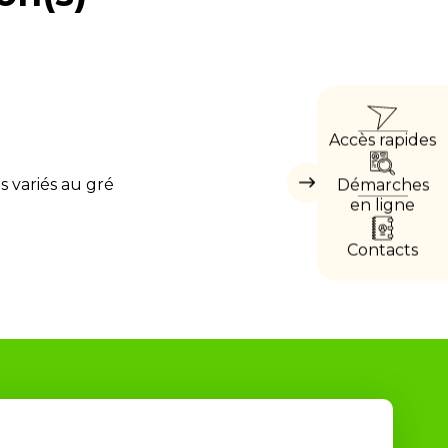
ACCÈ
Accès rapides
DIRE
s variés au gré
Démarches
Masquer
les
en ligne
accès
directs
Contacts