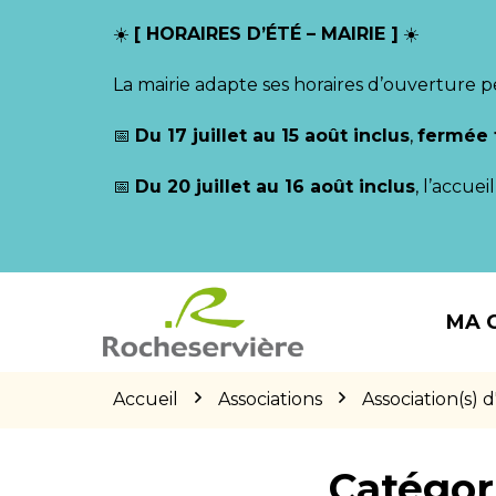
Gestion des traceurs
☀️
[ HORAIRES D’ÉTÉ – MAIRIE ]
☀️
La mairie adapte ses horaires d’ouverture p
📅
Du 17 juillet au 15 août inclus
,
fermée 
📅
Du 20 juillet au 16 août inclus
, l’accue
Aller
Aller
Aller
à
au
au
MA 
la
contenu
pied
navigation
de
page
Accueil
Associations
Association(s) 
Catégor