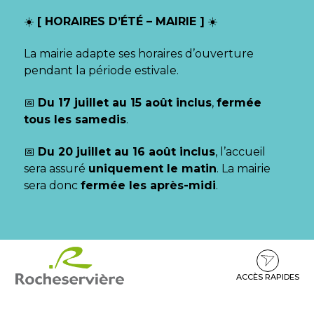
Gestion des traceurs
☀️
[ HORAIRES D’ÉTÉ – MAIRIE ]
☀️
La mairie adapte ses horaires d’ouverture
pendant la période estivale.
📅
Du 17 juillet au 15 août inclus
,
fermée
tous les samedis
.
📅
Du 20 juillet au 16 août inclus
, l’accueil
sera assuré
uniquement le matin
. La mairie
sera donc
fermée les après-midi
.
Aller
Aller
Aller
à
au
au
la
contenu
pied
ACCÈS RAPIDES
navigation
de
page