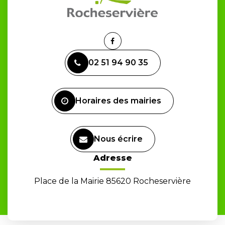
Lien
vers
02 51 94 90 35
le
compte
Facebook
Horaires des mairies
Nous écrire
Adresse
Place de la Mairie 85620 Rocheservière