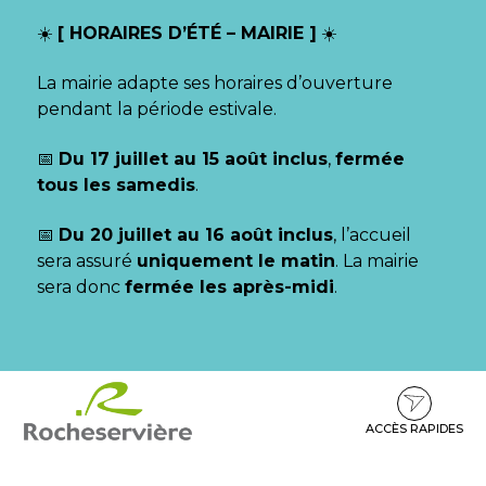
Gestion des traceurs
☀️
[ HORAIRES D’ÉTÉ – MAIRIE ]
☀️
La mairie adapte ses horaires d’ouverture
pendant la période estivale.
📅
Du 17 juillet au 15 août inclus
,
fermée
tous les samedis
.
📅
Du 20 juillet au 16 août inclus
, l’accueil
sera assuré
uniquement le matin
. La mairie
sera donc
fermée les après-midi
.
Aller
Aller
Aller
à
au
au
la
contenu
pied
ACCÈS RAPIDES
navigation
de
page