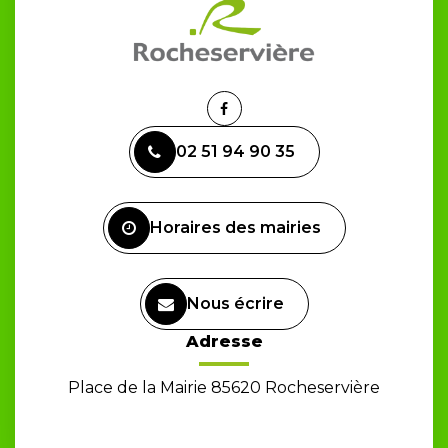
Lien
vers
02 51 94 90 35
le
compte
Facebook
Horaires des mairies
Nous écrire
Adresse
Place de la Mairie 85620 Rocheservière