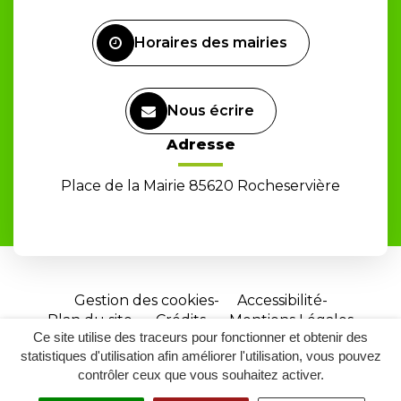
Facebook
Horaires des mairies
Nous écrire
Adresse
Place de la Mairie 85620 Rocheservière
Gestion des cookies
Accessibilité
Plan du site
Crédits
Mentions Légales
Ce site utilise des traceurs pour fonctionner et obtenir des
Site
statistiques d'utilisation afin améliorer l'utilisation, vous pouvez
réalisé
contrôler ceux que vous souhaitez activer.
par