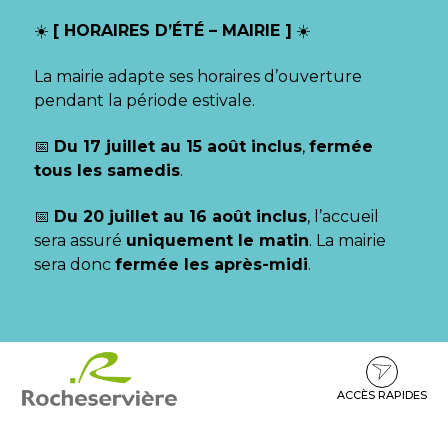
Gestion des traceurs
☀️
[ HORAIRES D’ÉTÉ – MAIRIE ]
☀️
La mairie adapte ses horaires d’ouverture
pendant la période estivale.
📅
Du 17 juillet au 15 août inclus
,
fermée
tous les samedis
.
📅
Du 20 juillet au 16 août inclus
, l’accueil
sera assuré
uniquement le matin
. La mairie
sera donc
fermée les après-midi
.
Aller
Aller
Aller
à
au
au
la
contenu
pied
ACCÈS RAPIDES
navigation
de
page